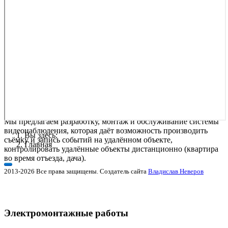
Наша компания предлагает услуги по наладке работы вашей
вычислительной техники. Установка ОС (Windows XP,
Windows 7, Windows 8, Linux). Установка программного
обеспечения. Установка антивируса. Мелкий ремонт ПК.
Видеонаблюдение
Мы предлагаем разработку, монтаж и обслуживание системы
видеонаблюдения, которая даёт возможность производить
Вы здесь:
съёмку и запись событий на удалённом объекте,
Главная
контролировать удалённые объекты дистанционно (квартира
во время отъезда, дача).
2013-2026 Все права защищены. Создатель сайта
Владислав Неверов
Электромонтажные работы