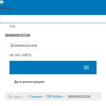
dniprolink.net
Друзья
Искать...
0
Просмотры
374
380660632336
НЕ НА САЙТЕ
Дата регистрации
Вы здесь:
Главная
CB Profile
380660632336